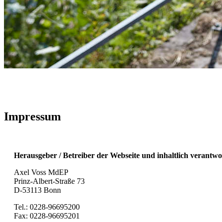
Impressum
Her­aus­ge­ber / Betrei­ber der Web­sei­te und inhalt­lich ver­ant­wor
Axel Voss MdEP
Prinz-Albert-Stra­ße 73
D-53113 Bonn
Tel.: 0228-96695200
Fax: 0228-96695201