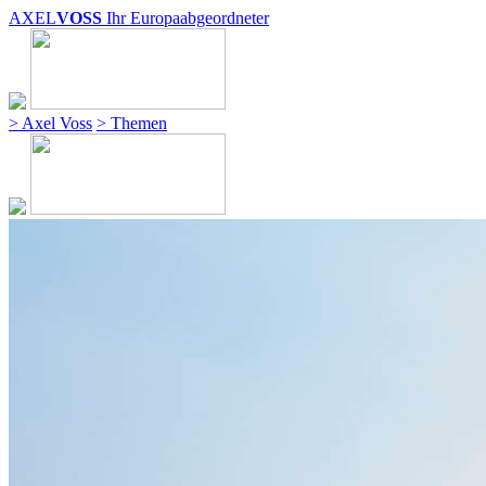
AXEL
VOSS
Ihr Europaabgeordneter
> Axel Voss
> Themen