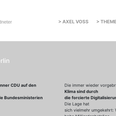
> AXEL VOSS
> THEM
dneter
rlin
onner CDU auf den
Die immer wieder vorgeb
Klima sind durch
lle Bundesministerien
die forcierte Digitalisier
Die Lage hat
sich vielmehr umgekehrt: