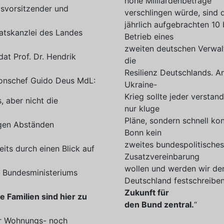
hohe Milliardenbeträge
isvorsitzender und
verschlingen würde, sind 
jährlich aufgebrachten 10 
atskanzlei des Landes
Betrieb eines
zweiten deutschen Verwalt
t Prof. Dr. Hendrik
die
Resilienz Deutschlands. A
ionschef Guido Deus MdL:
Ukraine-
Krieg sollte jeder verstan
, aber nicht die
nur kluge
Pläne, sondern schnell ko
igen Abständen
Bonn kein
zweites bundespolitisches
its durch einen Blick auf
Zusatzvereinbarung
wollen und werden wir de
es Bundesministeriums
Deutschland festschreiben
Zukunft für
 Familien sind hier zu
den Bund zentral.
“
r Wohnungs- noch