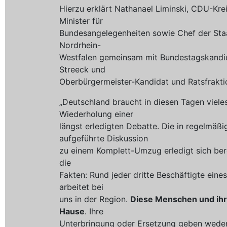
Hierzu erklärt Nathanael Liminski, CDU-Kre
Minister für
Bundesangelegenheiten sowie Chef der Sta
Nordrhein-
Westfalen gemeinsam mit Bundestagskandida
Streeck und
Oberbürgermeister-Kandidat und Ratsfrakt
„Deutschland braucht in diesen Tagen vieles
Wiederholung einer
längst erledigten Debatte. Die in regelmäß
aufgeführte Diskussion
zu einem Komplett-Umzug erledigt sich bere
die
Fakten: Rund jeder dritte Beschäftigte ein
arbeitet bei
uns in der Region.
Diese Menschen und ihre
Hause
. Ihre
Unterbringung oder Ersetzung geben wede