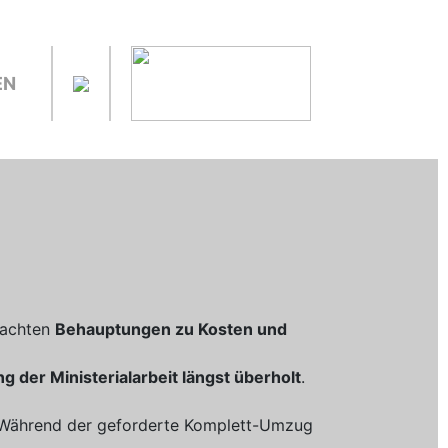
EN
rachten
Behauptungen zu Kosten und
ung der Ministerialarbeit längst überholt
.
 Während der geforderte Komplett-Umzug