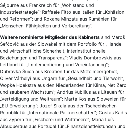
Séjourné aus Frankreich für „Wohlstand und
Industriestrategie“; Raffaele Fitto aus Italien für „Kohäsion
und Reformen“; und Roxana Mînzatu aus Rumänien für
„Menschen, Fähigkeiten und Vorbereitung“.
Weitere nominierte Mitglieder des Kabinetts
sind Maroš
Šefčovič aus der Slowakei mit dem Portfolio für „Handel
und wirtschaftliche Sicherheit, Interinstitutionelle
Beziehungen und Transparenz“; Vladis Dombrovskis aus
Lettland für „Implementierung und Vereinfachung“;
Dubravka Šuica aus Kroatien für das Mittelmeergebiet;
Olivér Várhelyi aus Ungarn für „Gesundheit und Tierwohl“;
Wopke Hoekstra aus den Niederlanden für Klima, Net Zero
und sauberen Wachstum“; Andrius Kubilius aus Litauen für
„Verteidigung und Weltraum“; Marta Kos aus Slowenien für
„EU Erweiterung“; Jozef Síkela aus der Tschechischen
Republik für „Internationale Partnerschaften“; Costas Kadis
aus Zypern für „Fischerei und Weltmeere“; Maria Luís
Albuquerque aus Portugal für „Finanzdienstleistungen und