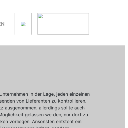
EN
s Unternehmen in der Lage, jeden einzelnen
senden von Lieferanten zu kontrollieren.
 ausgenommen, allerdings sollte auch
öglichkeit gelassen werden, nur dort zu
siken vorliegen. Ansonsten entsteht ein