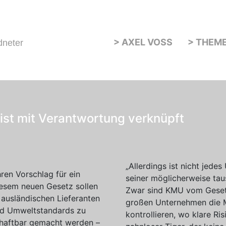
> AXEL VOSS
> THEM
dneter
st mit Verantwortung verknüpft
„Allerdings ist nicht jede
hren Vorschlag für ein
seiner möglicherweise tau
iesem neuen Gesetz sollen
Zwar sind KMU vom Gesetz
 ausländischen Lieferanten
großen Unternehmen die M
nd Umweltstandards zu
kontrollieren, wo klare Ri
r haftbar gemacht werden –