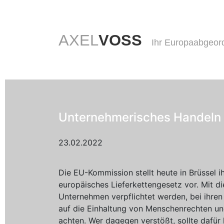
AXEL
VOSS
Ihr Europaabgeor
Unternehmerisches Handeln i
23.02.2022
Die EU-Kommission stellt heute in Brüssel i
europäisches Lieferkettengesetz vor. Mit d
Unternehmen verpflichtet werden, bei ihren
auf die Einhaltung von Menschenrechten u
achten. Wer dagegen verstößt, sollte dafü