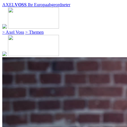
AXEL
VOSS
Ihr Europaabgeordneter
> Axel Voss
> Themen