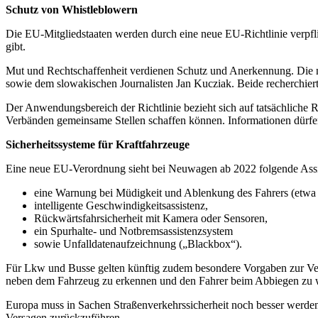
Schutz von Whistleblowern
Die EU-Mitgliedstaaten werden durch eine neue EU-Richtlinie verpflic
gibt.
Mut und Rechtschaffenheit verdienen Schutz und Anerkennung. Die n
sowie dem slowakischen Journalisten Jan Kucziak. Beide recherchie
Der Anwendungsbereich der Richtlinie bezieht sich auf tatsächliche
Verbänden gemeinsame Stellen schaffen können. Informationen dürfen 
Sicherheitssysteme für Kraftfahrzeuge
Eine neue EU-Verordnung sieht bei Neuwagen ab 2022 folgende Assis
eine Warnung bei Müdigkeit und Ablenkung des Fahrers (etwa
intelligente Geschwindigkeitsassistenz,
Rückwärtsfahrsicherheit mit Kamera oder Sensoren,
ein Spurhalte- und Notbremsassistenzsystem
sowie Unfalldatenaufzeichnung („Blackbox“).
Für Lkw und Busse gelten künftig zudem besondere Vorgaben zur Verbes
neben dem Fahrzeug zu erkennen und den Fahrer beim Abbiegen zu 
Europa muss in Sachen Straßenverkehrssicherheit noch besser werden
Versagen zurückzuführen.